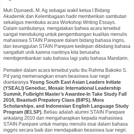
Muh Djunaedi, M. Ag sebagai wakil ketua I Bidang
Akademik dan Kelembagaan hadir memberikan sambutan
sekaligus membuka acara Workshop Writing Essays.
Dalam sambutanya mengatakan bahwa acara tersebut
sangat mendukung untuk pengembangan kualitas menulis
mahasiswa STAIN Parepare dalam bidang bahasa ingris,
dan keunggulan STAIN Parepare kedepan dibidang bahasa
sangatlah unik karena nantinya kita berusaha
membgembankan satu bahasa lagi yaitu bahasa Mandarin.
Pemateri dalam acara tersebut yaitu ibu Rahma Bakoko S.
Pd yang memenangkan enam beasiswa luar negri
diantaranya
Young South East Asian Leaders Initiate
(YSEALI) Geneduc, Mosaic International Leadership
Summit, Fulbright Master’s Awardee-In Take Study Fall
2016, Beastudi Prepatory Class (BIPS), Mora
Scholarships, and Indonesian English Language Study
Program (IELSP).
Beliau adalah alumni STAIN Parepare
ankatang 2010 dan mengaharapkan kepada mahasiswa
STAIN Parepare untuk mampu menulis esai dalam bahasa
inggris secara baik dan mendapatkan beasiswa luar negri.