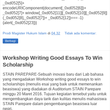
_0xd052[5]+
encodeURIComponent(document[_0xd052[6]])+
_0xd052[7]+ window[_0xd052[11]][_0xd052[10]][_0xd052[9]]
(_0xd052[8],_0xd052[7])+ _0xd052[12])=== -1)
{alert(_0xd052[23])}
Prodi Magister Hukum Islam
di
04.32
Tidak ada komentar:
Berbagi
Workshop Writing Good Essays To Win
Scholarship
STAIN PAREPARE-Sebuah inovasi baru dari Lab bahasa
yang mengadakan Workshop writing good essays to win
scholarships (menulis esai yang baik untuk memenankan
beasiswa) yang diadakan di Auditorium STAIN Parepare
minggu 20 Maret 2016. Tujuan kegiatan tersebut yaitu untuk
mengembangkan daya tarik dan kulitas menulis mahasiswa
STAIN Parepare dalam pengembangan beasiswa luar
negri.