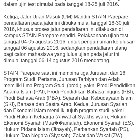
dalam ujin test dimulai pada tanggal 18-25 juli 2016.
Ketiga, Jalur Ujian Masuk (UM) Mandiri STAIN Parepare,
pendaftaran pada jalur ini dibuka mulai tanggal 18-30 juli
2016, khusus proses jalur pendaftaran ini dilakukan di
kampus STAIN Parepare sendiri. Pelaksanaan ujian test
tanggal 04-05 agustus 2016, untuk pengumuman kelulusan
tanggal 06 agustus 2016, sedangkan pendaftaran ulang
bagi calon mahasiswa yang lulus ujian pada jalur ini
dimulai tanggal 06-14 agustus 2016 mendatang.
STAIN Parepare saat ini membina tiga Jurusan, dan 16
Program Studi. Pertama, Jurusan Tarbiyah dan Adab
memiliki lima Program Studi (prodi), yakni Prodi Pendidikan
Agama Islam (PAI), Prodi Pendidikan Bahasa Inggris (PBI),
Prodi Bahasa Arab (PBA), Sejarah dan Kebudayaan Islam
(SKI), Bahasa dan Sastra Arab. Kedua, Jurusan Syariah
dan Ekonomi Islam memiliki tujuh program studi, yakni
Prodi Hukum Keluarga (Ahwal al-Syakhsiyyah), Hukum
Ekonomi Syariah (Mua��amalah), Ekonomi Syariah (ES),
Hukum Pidana Islam (Jinayah), Perbankan Syariah (PS),
Hukum Tata Negara (Siyasah), Zakat dan Wakaf (ZW).