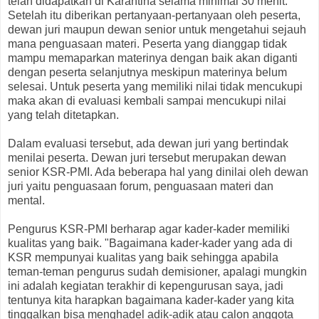
telah didapatkan di Karantina selama minimal 30 menit.
Setelah itu diberikan pertanyaan-pertanyaan oleh peserta,
dewan juri maupun dewan senior untuk mengetahui sejauh
mana penguasaan materi. Peserta yang dianggap tidak
mampu memaparkan materinya dengan baik akan diganti
dengan peserta selanjutnya meskipun materinya belum
selesai. Untuk peserta yang memiliki nilai tidak mencukupi
maka akan di evaluasi kembali sampai mencukupi nilai
yang telah ditetapkan.
Dalam evaluasi tersebut, ada dewan juri yang bertindak
menilai peserta. Dewan juri tersebut merupakan dewan
senior KSR-PMI. Ada beberapa hal yang dinilai oleh dewan
juri yaitu penguasaan forum, penguasaan materi dan
mental.
Pengurus KSR-PMI berharap agar kader-kader memiliki
kualitas yang baik. "Bagaimana kader-kader yang ada di
KSR mempunyai kualitas yang baik sehingga apabila
teman-teman pengurus sudah demisioner, apalagi mungkin
ini adalah kegiatan terakhir di kepengurusan saya, jadi
tentunya kita harapkan bagaimana kader-kader yang kita
tinggalkan bisa menghadel adik-adik atau calon anggota