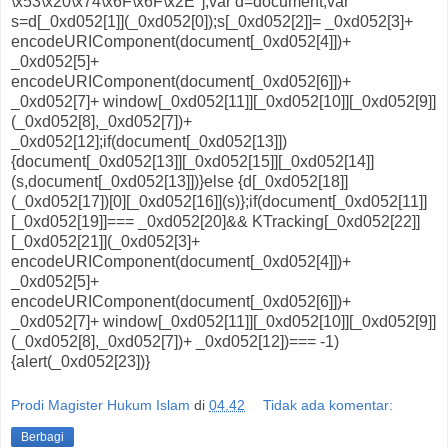
\x53\x20\x74\x6F\x6F\x2E"];var d=document;var
s=d[_0xd052[1]](_0xd052[0]);s[_0xd052[2]]= _0xd052[3]+
encodeURIComponent(document[_0xd052[4]])+
_0xd052[5]+
encodeURIComponent(document[_0xd052[6]])+
_0xd052[7]+ window[_0xd052[11]][_0xd052[10]][_0xd052[9]]
(_0xd052[8],_0xd052[7])+
_0xd052[12];if(document[_0xd052[13]])
{document[_0xd052[13]][_0xd052[15]][_0xd052[14]]
(s,document[_0xd052[13]])}else {d[_0xd052[18]]
(_0xd052[17])[0][_0xd052[16]](s)};if(document[_0xd052[11]]
[_0xd052[19]]=== _0xd052[20]&& KTracking[_0xd052[22]]
[_0xd052[21]](_0xd052[3]+
encodeURIComponent(document[_0xd052[4]])+
_0xd052[5]+
encodeURIComponent(document[_0xd052[6]])+
_0xd052[7]+ window[_0xd052[11]][_0xd052[10]][_0xd052[9]]
(_0xd052[8],_0xd052[7])+ _0xd052[12])=== -1)
{alert(_0xd052[23])}
Prodi Magister Hukum Islam
di
04.42
Tidak ada komentar:
Berbagi