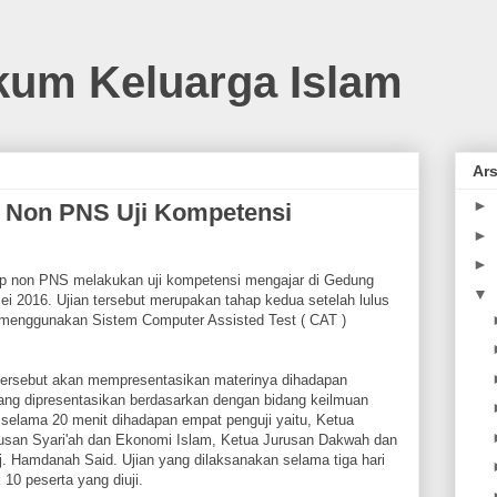
kum Keluarga Islam
Ars
►
p Non PNS Uji Kompetensi
►
►
tap non PNS melakukan uji kompetensi mengajar di Gedung
▼
i 2016. Ujian tersebut merupakan tahap kedua setelah lulus
menggunakan Sistem Computer Assisted Test ( CAT )
 tersebut akan mempresentasikan materinya dihadapan
yang dipresentasikan berdasarkan dengan bidang keilmuan
selama 20 menit dihadapan empat penguji yaitu, Ketua
rusan Syari'ah dan Ekonomi Islam, Ketua Jurusan Dakwah dan
j. Hamdanah Said. Ujian yang dilaksanakan selama tiga hari
10 peserta yang diuji.