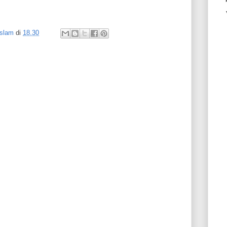
Islam
di
18.30